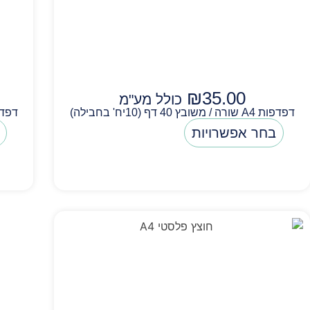
₪
35.00
כולל מע"מ
דפדפות A4 שורה / משובץ 40 דף (10יח' בחבילה)
דפדפות A5 שורה / משו
בחר אפשרויות