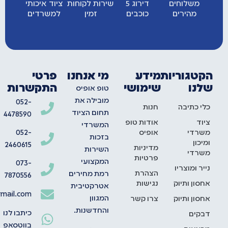
משלוחים
דירוג 5
שירות לקוחות
ציוד איכותי
מהירים
כוכבים
זמין
למשרדים
הקטגוריות
מידע
מי אנחנו
פרטי
שלנו
שימושי
התקשרות
טופ אופיס
מובילה את
052-
כלי כתיבה
חנות
תחום הציוד
4478590
ציוד
אודות טופ
המשרדי
משרדי
אופיס
052-
בזכות
ומיכון
2460615
מדיניות
השירות
משרדי
פרטיות
המקצועי
073-
נייר ומוצריו
הצהרת
רמת מחירים
7870556
אחסון ותיוק
נגישות
אטרקטיבית
mail.com
המגוון
אחסון ותיוק
צרו קשר
והחדשנות.
כיתבו לנו
דבקים
בווטסאפ