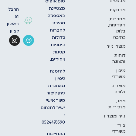
מבצעים
טופ אופיס
מצטיינת
הרצל
מדבקות
באספקה
51
מחברות,
מהירה
ראשון
דפדפות,
לחברות
בלוק
לציון
כתיבה
גדולות
בינוניות
מוצרי נייר
קטנות
לוחות
ויחידים.
ותצוגה
מיכון
להזמנת
משרדי
ניסיון
מאתגרת
מוצרים
נלווים
ניתן ליצור
קשר אישי
ממו ,
מזכיריות
ישיר לתנחום
:
נייר ומוצריו
0524478590
ציוד
משרדי
התחייבות