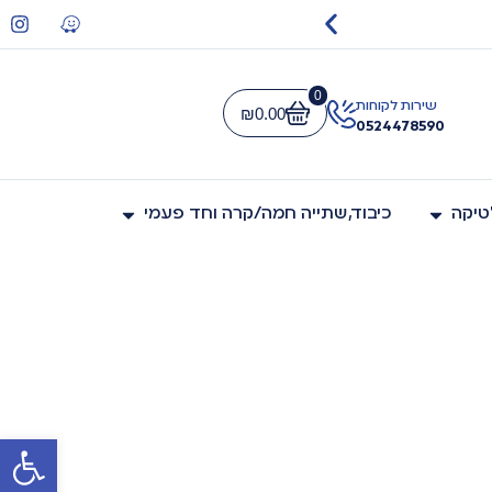
משלוח חי
0
שירות לקוחות
₪
0.00
0524478590
לטיקה
כיבוד,שתייה חמה/קרה וחד פעמי
פתח סרגל