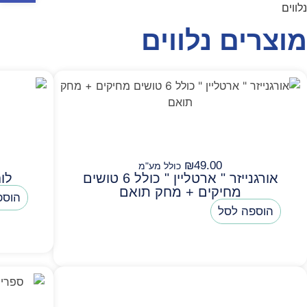
נלווים
מוצרים נלווים
₪
49.00
כולל מע"מ
אורגנייזר " ארטליין " כולל 6 טושים
לוח
מחיקים + מחק תואם
הוספ
הוספה לסל