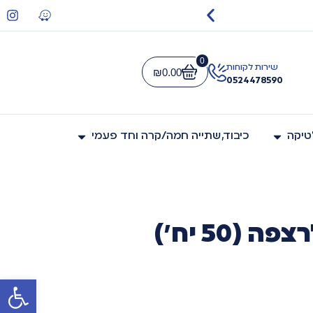
משלוח חינם בקנייה מעל 590 ש
0
שירות לקוחות
₪
0.00
0524478590
לטיקה
כיבוד,שתייה חמה/קרה וחד פעמי
(50 יח')
פתח סרגל