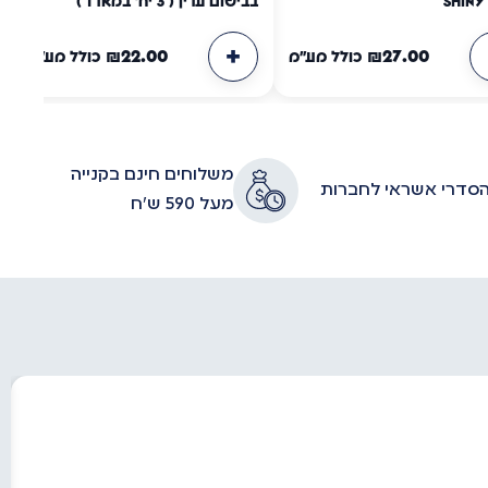
בבישום עדין ( 3 יח' במארז )
₪
22.00
₪
27.00
כולל מע"מ
כולל מע"מ
משלוחים חינם בקנייה
סדרי אשראי לחברות
מעל 590 ש״ח