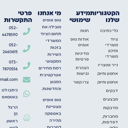
הקטגוריות
מידע
מי אנחנו
פרטי
שלנו
שימושי
התקשרות
טופ אופיס
מובילה את
052-
כלי כתיבה
חנות
תחום הציוד
4478590
ציוד
אודות טופ
המשרדי
משרדי
אופיס
052-
בזכות
ומיכון
2460615
מדיניות
השירות
משרדי
פרטיות
המקצועי
073-
נייר ומוצריו
הצהרת
רמת מחירים
7870556
אחסון ותיוק
נגישות
אטרקטיבית
mail.com
המגוון
אחסון ותיוק
צרו קשר
והחדשנות.
כיתבו לנו
דבקים
בווטסאפ
מבצעים
טופ אופיס
מצטיינת
הרצל
מדבקות
באספקה
51
מחברות,
מהירה
ראשון
דפדפות,
לחברות