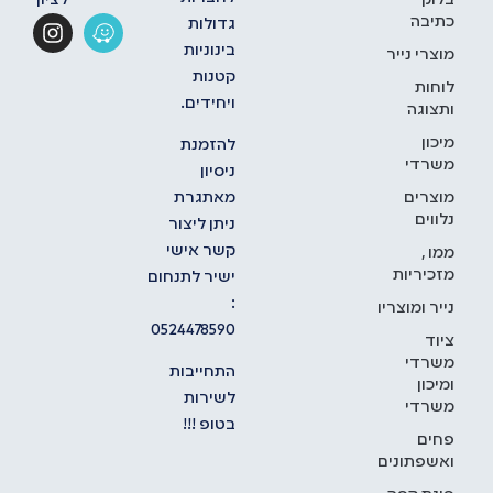
בלוק
לציון
כתיבה
גדולות
בינוניות
מוצרי נייר
קטנות
לוחות
ויחידים.
ותצוגה
מיכון
להזמנת
משרדי
ניסיון
מאתגרת
מוצרים
נלווים
ניתן ליצור
קשר אישי
ממו ,
מזכיריות
ישיר לתנחום
:
נייר ומוצריו
0524478590
ציוד
משרדי
התחייבות
ומיכון
לשירות
משרדי
בטופ !!!
פחים
ואשפתונים