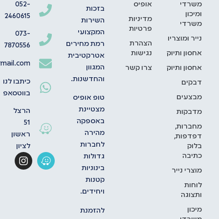
משרדי
אופיס
052-
בזכות
ומיכון
2460615
מדיניות
השירות
משרדי
פרטיות
המקצועי
073-
נייר ומוצריו
הצהרת
רמת מחירים
7870556
אחסון ותיוק
נגישות
אטרקטיבית
mail.com
המגוון
אחסון ותיוק
צרו קשר
והחדשנות.
כיתבו לנו
דבקים
בווטסאפ
מבצעים
טופ אופיס
מצטיינת
הרצל
מדבקות
באספקה
51
מחברות,
מהירה
ראשון
דפדפות,
לחברות
בלוק
לציון
כתיבה
גדולות
בינוניות
מוצרי נייר
קטנות
לוחות
ויחידים.
ותצוגה
מיכון
להזמנת