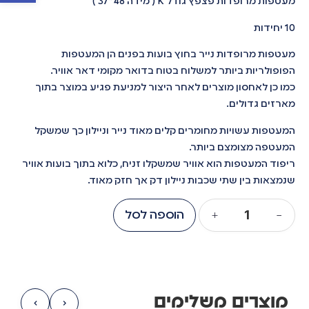
מעטפות מרופדות פצפץ גודל K ( מידה 48*37 )
10 יחידות
מעטפות מרופדות נייר בחוץ בועות בפנים הן המעטפות
הפופולריות ביותר למשלוח בטוח בדואר מקומי דאר אוויר.
כמו כן לאחסון מוצרים לאחר היצור למניעת פגיע במוצר בתוך
מארזים גדולים.
המעטפות עשויות מחומרים קלים מאוד נייר וניילון כך שמשקל
המעטפה מצומצם ביותר.
ריפוד המעטפות הוא אוויר שמשקלו זניח, כלוא בתוך בועות אוויר
שנמצאות בין שתי שכבות ניילון דק אך חזק מאוד.
−
+
הוספה לסל
מוצרים משלימים
›
‹