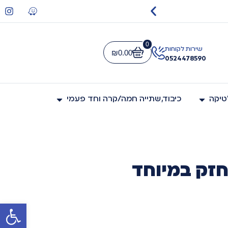
משלוח חי
0
שירות לקוחות
₪
0.00
0524478590
לטיקה
כיבוד,שתייה חמה/קרה וחד פעמי
חזק במיוחד
פתח סרגל