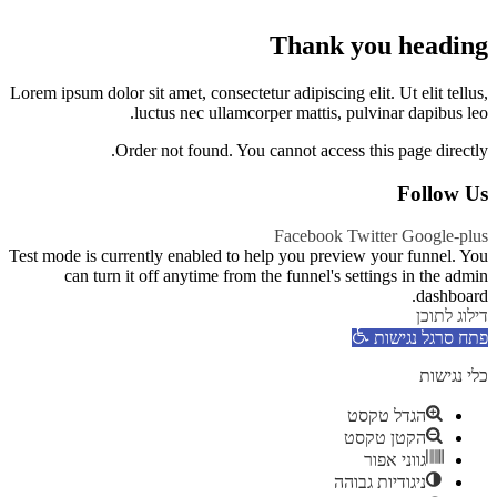
Thank you heading
Lorem ipsum dolor sit amet, consectetur adipiscing elit. Ut elit tellus,
luctus nec ullamcorper mattis, pulvinar dapibus leo.
Order not found. You cannot access this page directly.
Follow Us
Facebook
Twitter
Google-plus
Test mode is currently enabled to help you preview your funnel. You
can turn it off anytime from the funnel's settings in the admin
dashboard.
דילוג לתוכן
פתח סרגל נגישות
כלי נגישות
הגדל טקסט
הקטן טקסט
גווני אפור
ניגודיות גבוהה